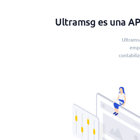
Ultramsg es una AP
Ultrams
empr
contabili