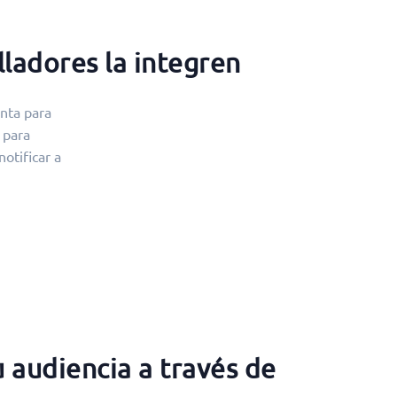
ladores la integren
nta para
 para
otificar a
 audiencia a través de