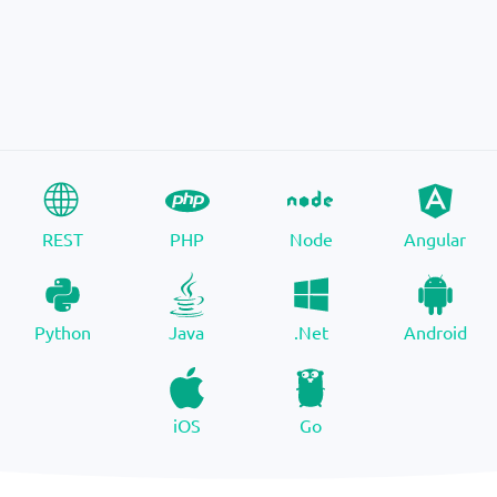
REST
PHP
Node
Angular
Python
Java
.Net
Android
iOS
Go